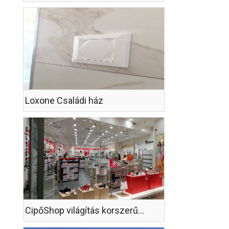
Loxone Családi ház
CipőShop világítás korszerűsítés