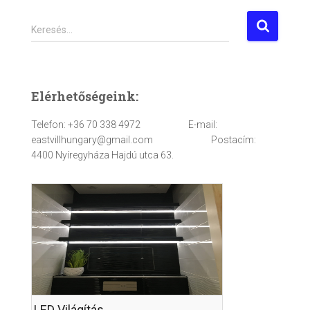
K
Keresés…
e
r
e
s
Elérhetőségeink:
é
s
Telefon: +36 70 338 4972 E-mail:
:
eastvillhungary@gmail.com Postacím:
4400 Nyíregyháza Hajdú utca 63.
LED Világítás