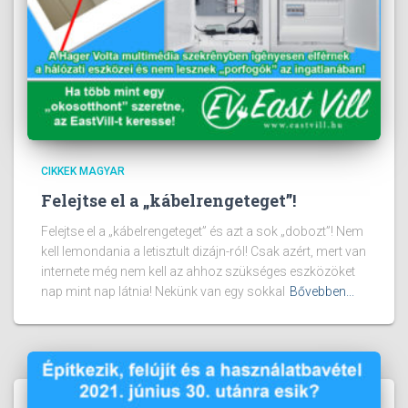
CIKKEK MAGYAR
Felejtse el a „kábelrengeteget”!
Felejtse el a „kábelrengeteget” és azt a sok „dobozt”! Nem
kell lemondania a letisztult dizájn-ról! Csak azért, mert van
internete még nem kell az ahhoz szükséges eszközöket
nap mint nap látnia! Nekünk van egy sokkal
Bővebben...