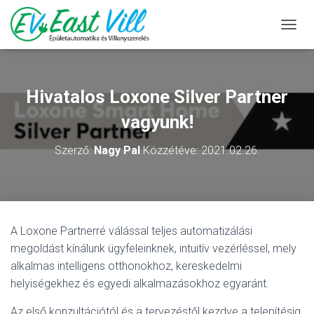
N
A
V
I
G
Hivatalos Loxone Silver Partner
Á
C
vagyunk!
I
Ó
Szerző:
Nagy Pal
Közzétéve:
2021.02.26.
B
E
-
/
K
I
A Loxone Partnerré válással teljes automatizálási
K
megoldást kínálunk ügyfeleinknek, intuitív vezérléssel, mely
A
P
alkalmas intelligens otthonokhoz, kereskedelmi
C
helyiségekhez és egyedi alkalmazásokhoz egyaránt.
S
O
Az első konzultációtól és a tervezéstől kezdve a telepítésig