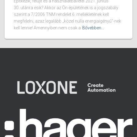
Építkezik, felújít és a használatbavétel 2021. június
30. utánra esik? Akkor az Ön épületének is a jogszabály
szerint a 7/2006 TNM rendelet 6. mellékletének kell
megfelelni, azaz legalább „közel nulla energiaigényű”-nek
kell lennie! Amennyiben nem csak a
Bővebben...