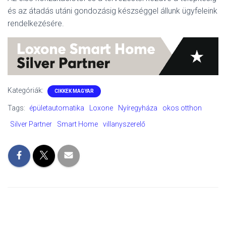
L
és az átadás utáni gondozásig készséggel állunk ügyfeleink
Á
S
rendelkezésére.
A
Kategóriák:
CIKKEK MAGYAR
Tags:
épületautomatika
Loxone
Nyíregyháza
okos otthon
Silver Partner
Smart Home
villanyszerelő