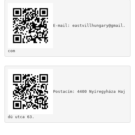
L
Á
S
A
E-mail: eastvillhungary@gmail.
Postacím: 4400 Nyíregyháza Haj
dú utca 63.