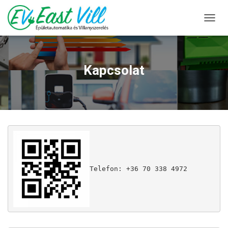
N
A
V
I
G
Kapcsolat
Á
C
I
Ó
B
E
-
/
K
I
Telefon: +36 70 338 4972
K
A
P
C
S
O