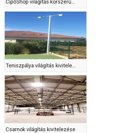
CipőShop világítás korszerűsítés
Teniszpálya világítás kivitelezése
Csarnok világítás kivitelezése