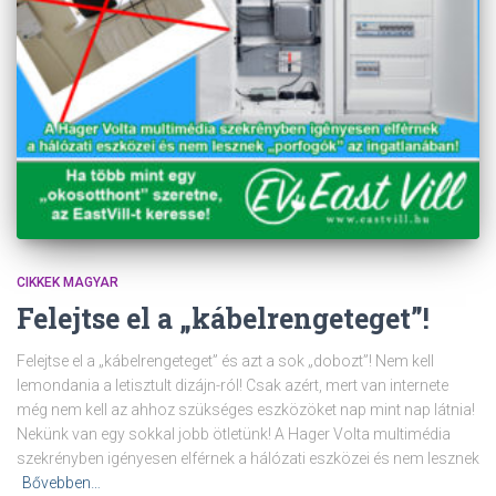
CIKKEK MAGYAR
Felejtse el a „kábelrengeteget”!
Felejtse el a „kábelrengeteget” és azt a sok „dobozt”! Nem kell
lemondania a letisztult dizájn-ról! Csak azért, mert van internete
még nem kell az ahhoz szükséges eszközöket nap mint nap látnia!
Nekünk van egy sokkal jobb ötletünk! A Hager Volta multimédia
szekrényben igényesen elférnek a hálózati eszközei és nem lesznek
Bővebben…