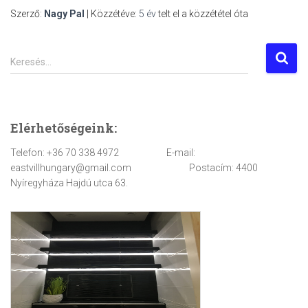
Szerző:
Nagy Pal
| Közzétéve:
5 év
telt el a közzététel óta
K
Keresés…
e
r
e
s
Elérhetőségeink:
é
s
Telefon: +36 70 338 4972 E-mail:
:
eastvillhungary@gmail.com Postacím: 4400
Nyíregyháza Hajdú utca 63.