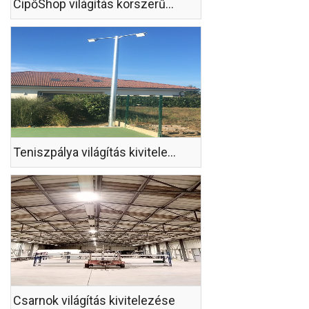
CipőShop világítás korszerűsítés
Teniszpálya világítás kivitelezése
Csarnok világítás kivitelezése