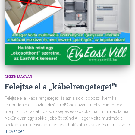
CIKKEK MAGYAR
Felejtse el a „kábelrengeteget”!
Felejtse el a „kábelrengeteget” és azt a sok „dobozt”! Nem kell
lemondania a letisztult dizájn-ról! Csak azért, mert van internete
még nem kell az ahhoz szükséges eszközöket nap mint nap látnia!
Nekünk van egy sokkal jobb ötletünk! A Hager Volta multimédia
szekrényben igényesen elférnek a hálózati eszközei és nem lesznek
Bővebben…