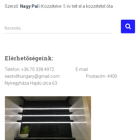
Szerző:
Nagy Pal
| Közzétéve:
5 év
telt el a közzététel óta
K
Keresés…
e
r
e
s
Elérhetőségeink:
é
s
Telefon: +36 70 338 4972 E-mail:
:
eastvillhungary@gmail.com Postacím: 4400
Nyíregyháza Hajdú utca 63.