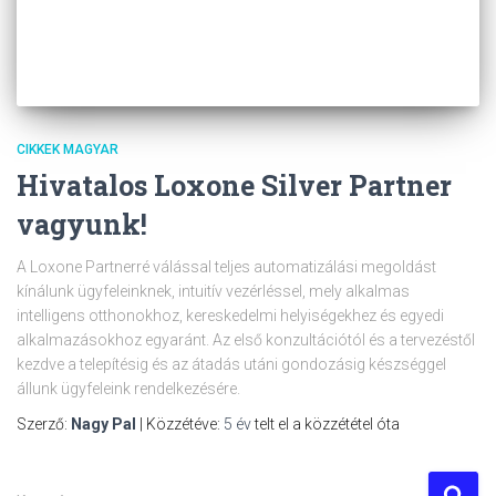
CIKKEK MAGYAR
Hivatalos Loxone Silver Partner
vagyunk!
A Loxone Partnerré válással teljes automatizálási megoldást
kínálunk ügyfeleinknek, intuitív vezérléssel, mely alkalmas
intelligens otthonokhoz, kereskedelmi helyiségekhez és egyedi
alkalmazásokhoz egyaránt. Az első konzultációtól és a tervezéstől
kezdve a telepítésig és az átadás utáni gondozásig készséggel
állunk ügyfeleink rendelkezésére.
Szerző:
Nagy Pal
| Közzétéve:
5 év
telt el a közzététel óta
K