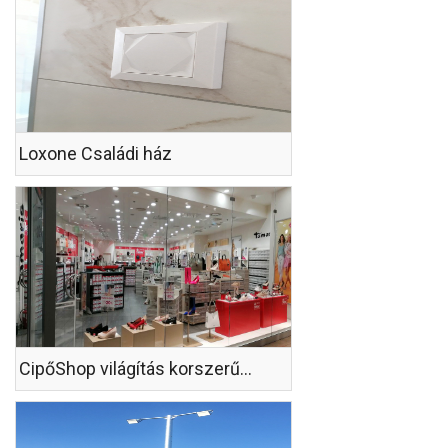
Loxone Családi ház
CipőShop világítás korszerűsítés