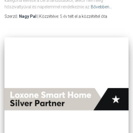
kategória elérése a cél a tanúsításkor, akkor nem elég
hőszivattyúval és napelemmel rendelkeznie az
Bővebben…
Szerző:
Nagy Pal
| Közzétéve:
5 év
telt el a közzététel óta