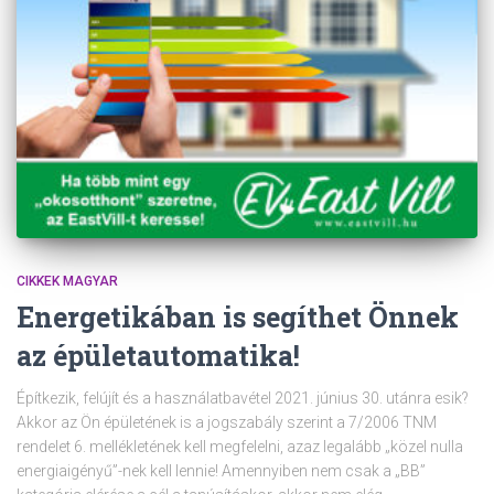
CIKKEK MAGYAR
Energetikában is segíthet Önnek
az épületautomatika!
Építkezik, felújít és a használatbavétel 2021. június 30. utánra esik?
Akkor az Ön épületének is a jogszabály szerint a 7/2006 TNM
rendelet 6. mellékletének kell megfelelni, azaz legalább „közel nulla
energiaigényű”-nek kell lennie! Amennyiben nem csak a „BB”