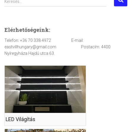
Keresés…
e
r
e
s
Elérhetőségeink:
é
s
Telefon: +36 70 338 4972 E-mail:
:
eastvillhungary@gmail.com Postacím: 4400
Nyíregyháza Hajdú utca 63.
LED Világítás